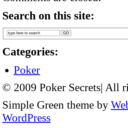
Search on this site:
Categories:
Poker
© 2009 Poker Secrets
|
All r
Simple Green theme by
Web
WordPress