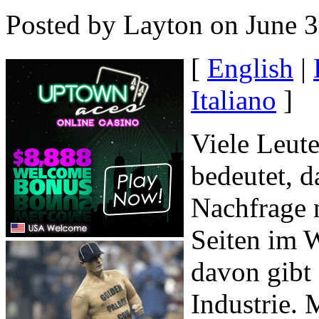
Posted by Layton on June 3
[
English
|
Italiano
]
Viele Leut
bedeutet, d
Nachfrage 
Seiten im 
davon gibt 
Industrie.