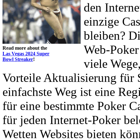
den Interne
einzige Cas
bleiben? D
Web-Poker 
Read more about the
Las Vegas 2024 Super
Bowl Streaker
!
viele Wege,
Vorteile Aktualisierung fü
einfachste Weg ist eine Reg
für eine bestimmte Poker Ca
für jeden Internet-Poker be
Wetten Websites bieten kön