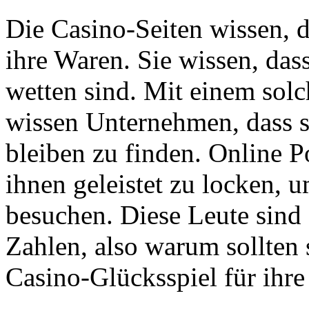
Die Casino-Seiten wissen, d
ihre Waren. Sie wissen, dass
wetten sind. Mit einem sol
wissen Unternehmen, dass s
bleiben zu finden. Online P
ihnen geleistet zu locken, 
besuchen. Diese Leute sind
Zahlen, also warum sollten 
Casino-Glücksspiel für ihr