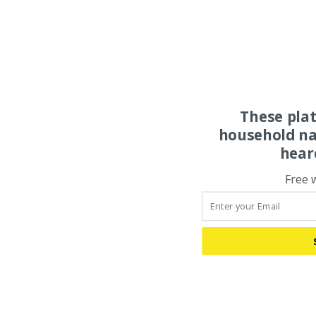
These pla
household na
hear
Free 