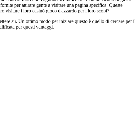
ornite per attirare gente a visitare una pagina specifica. Queste
 visitare i loro casinò gioco d'azzardo per i loro scopi?
mettere su. Un ottimo modo per iniziare questo è quello di cercare per il
ificata per questi vantaggi.