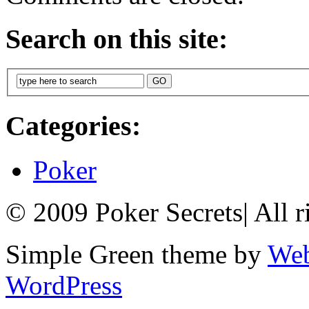
Search on this site:
Categories:
Poker
© 2009 Poker Secrets
|
All r
Simple Green theme by
Web
WordPress